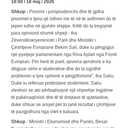
18:00 / 18 maj / 2026
Shkup -
Provimi i jurisprudencës dhe të gjitha
provimet e tjera që lidhen me të në të ardhmen do të
jepen edhe në gjuhën shqipe. Këtë do ta tregojmë
para opinionit shumë shpejt - tha
Zëvendëskryeministri i Parë dhe Ministër i
Çështjeve Evropiane Bekim Sali, duke iu përgjigjur
një pyetjeje parlamentare nga Rina Ajdari nga Fronti
Evropian. Për herë të parë, qeveria qendrore e ka
dëgjuar zërin e studentëve dhe do ta zgjidhë
problemin e tyre njëherë e përgjithmonë”, tha Saliu.
Duke iu referuar protestave studentore, Saliu
vlerësoi se ato përfaqësojnë një shprehje legjitime
të pakënaqësisë dhe të të drejtave të qytetarëve,
duke shtuar se arsyet për to janë rezultat i çështjeve
të pazgjidhura nga vitet e kaluara.
Shkup
- Ministri i Ekonomisë dhe Punës, Besar