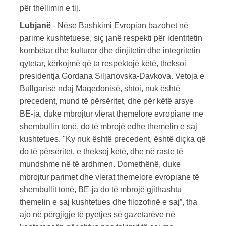
​​për thellimin e tij.
Lubjanë
- Nëse Bashkimi Evropian bazohet në
parime kushtetuese, siç janë respekti për identitetin
kombëtar dhe kulturor dhe dinjitetin dhe integritetin
qytetar, kërkojmë që ta respektojë këtë, theksoi
presidentja Gordana Siljanovska-Davkova. Vetoja e
Bullgarisë ndaj Maqedonisë, shtoi, nuk është
precedent, mund të përsëritet, dhe për këtë arsye
BE-ja, duke mbrojtur vlerat themelore evropiane me
shembullin tonë, do të mbrojë edhe themelin e saj
kushtetues. "Ky nuk është precedent, është diçka që
do të përsëritet, e theksoj këtë, dhe në raste të
mundshme në të ardhmen. Domethënë, duke
mbrojtur parimet dhe vlerat themelore evropiane të
shembullit tonë, BE-ja do të mbrojë gjithashtu
themelin e saj kushtetues dhe filozofinë e saj”, tha
ajo në përgjigje të pyetjes së gazetarëve në