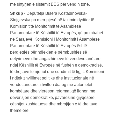
me shtyrjen e sistemit EES për vendin tonë.
Shkup
- Deputetja Bisera Kostadinovska-
Stojçevska po merr pjesë në takimin dyditor të
Komisionit të Monitorimit të Asamblesë
Parlamentare të Këshillit të Evropës, që po mbahet
në Sarajevë. Komisioni i Monitorimit i Asamblesë
Parlamentare të Këshillit të Evropës është
përgjegjës për ndjekjen e përmbushjes së
detyrimeve dhe angazhimeve të vendeve anëtare
ndaj Këshillit të Evropës në fushën e demokracisë,
të drejtave të njeriut dhe sundimit të ligjit. Komisioni
i ndjek zhvillimet politike dhe institucionale në
vendet anëtare, zhvillon dialog me autoritetet
kombëtare dhe vlerëson reformat që lidhen me
qeverisjen demokratike, pavarësinë gjyqësore,
çështjet kushtetuese dhe mbrojtjen e të drejtave
themelore.