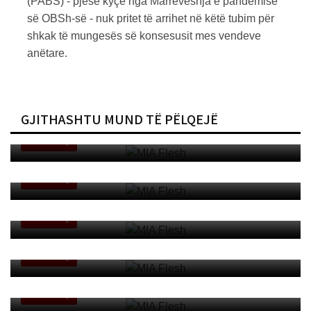
(PABS) - pjesë kyçe nga Marrëveshja e pandemisë
së OBSh-së - nuk pritet të arrihet në këtë tubim për
shkak të mungesës së konsesusit mes vendeve
anëtare.
GJITHASHTU MUND TË PËLQEJË
MIA Flesh
PAKO SQ
MIA Flesh
PAKO SQ
MIA Flesh
PAKO SQ
MIA Flesh
PAKO SQ
MIA Flesh
PAKO SQ