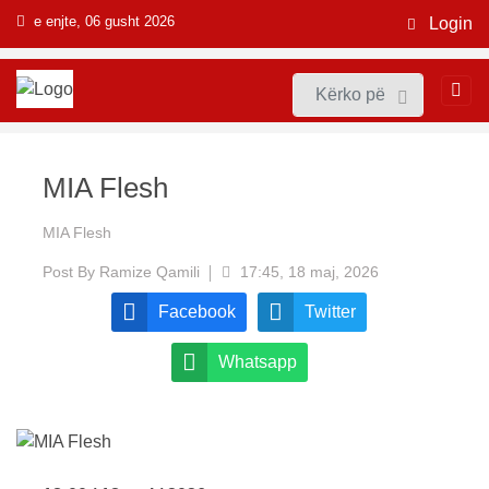
e enjte, 06 gusht 2026
Login
MIA Flesh
MIA Flesh
Post By
Ramize Qamili
17:45, 18 maj, 2026
Facebook
Twitter
Whatsapp