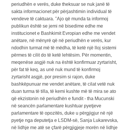
periudhën e verës, duke theksuar se nuk janë të
sakta informacionet për përjashtimin individual të
vendeve të caktuara. "Ajo që munda ta informoj
publikun është se jemi në bisedime edhe me
institucionet e Bashkimit Evropian edhe me vendet
anëtare, në mënyrë që në periudhën e verës, kur
ndodhin turmat më të mëdha, të ketë një lloj sistemi
përmes të cilit do të ketë lehtësim. Për momentin,
meqenëse asgjë nuk na është konfirmuar zyrtarisht,
për fat të keq, as unë nuk mund të konfirmoj
zyrtarisht asgjë, por presim si rajon, duke
bashkëpunuar me vendet anëtare, të cilat vetë nuk
duan turma të tilla, të kemi kushte më të mira se ato
që ekzistonin në periudhën e fundit - tha Mucunski
në seancën parlamentare kushtuar pyetjeve
parlamentare të opozitës, duke u përgjigjur në një
pyetje nga deputetja e LSDM-së, Sanja Lukarevska,
në lidhje me atë se çfarë përgjigjeje morën në lidhje