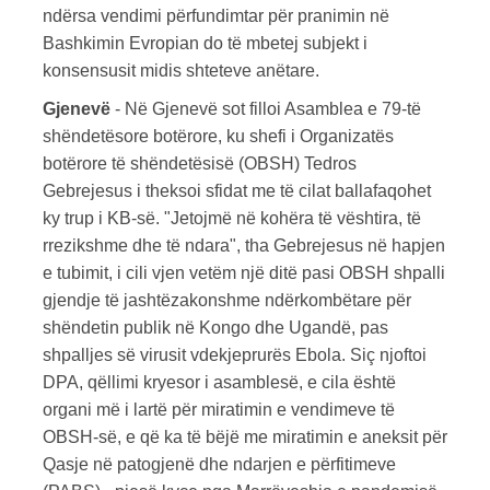
ndërsa vendimi përfundimtar për pranimin në
Bashkimin Evropian do të mbetej subjekt i
konsensusit midis shteteve anëtare.
Gjenevë
- Në Gjenevë sot filloi Asamblea e 79-të
shëndetësore botërore, ku shefi i Organizatës
botërore të shëndetësisë (OBSH) Tedros
Gebrejesus i theksoi sfidat me të cilat ballafaqohet
ky trup i KB-së. "Jetojmë në kohëra të vështira, të
rrezikshme dhe të ndara", tha Gebrejesus në hapjen
e tubimit, i cili vjen vetëm një ditë pasi OBSH shpalli
gjendje të jashtëzakonshme ndërkombëtare për
shëndetin publik në Kongo dhe Ugandë, pas
shpalljes së virusit vdekjeprurës Ebola. Siç njoftoi
DPA, qëllimi kryesor i asamblesë, e cila është
organi më i lartë për miratimin e vendimeve të
OBSH-së, e që ka të bëjë me miratimin e aneksit për
Qasje në patogjenë dhe ndarjen e përfitimeve