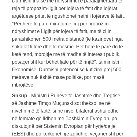
Durmishi tha se me ndryshimet e paralajmëruara të
reja të propozim-ligjit për lojëra të fatit dhe lojërat
argëtuese pritet të ngushtohet rrethi i lojërave të fatit.
"Për herë të parë miratojmë ligj për propozim-
ndryshimet e Ligjit për lojëra të fatit, me të cilin
parashikohen 500 metra distancë (të kazinove) nga
shkollat fillore dhe të mesme. Për herë të parë do të
ketë rend, mbrojtje më të madhe të interesit publik,
posaçërisht kur bëhet fjalë për të rinjtë", ta ministri i
Ekonomisë. Durmishi potencoi se kufizimi prej 500
metrave nuk është masë politike, por masë
mbrojtëse.
Shkup
- Ministri i Punëve të Jashtme dhe Tregtisë
së Jashtme Timço Muçunski sot theksoi se në
nivelin më të lartë, si në nivel bilateral ashtu edhe
në formate që lidhen me Bashkimin Evropian, po
diskutojnë për Sistemin Evropian për hyrje/dalje
(EES) dhe po kërkohet një zgjidhje, veçanërisht për