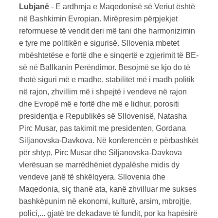
Lubjanë
- E ardhmja e Maqedonisë së Veriut është
në Bashkimin Evropian. Mirëpresim përpjekjet
reformuese të vendit deri më tani dhe harmonizimin
e tyre me politikën e sigurisë. Sllovenia mbetet
mbështetëse e fortë dhe e sinqertë e zgjerimit të BE-
së në Ballkanin Perëndimor. Besojmë se kjo do të
thotë siguri më e madhe, stabilitet më i madh politik
në rajon, zhvillim më i shpejtë i vendeve në rajon
dhe Evropë më e fortë dhe më e lidhur, porositi
presidentja e Republikës së Sllovenisë, Natasha
Pirc Musar, pas takimit me presidenten, Gordana
Siljanovska-Davkova. Në konferencën e përbashkët
për shtyp, Pirc Musar dhe Siljanovska-Davkova
vlerësuan se marrëdhëniet dypalëshe midis dy
vendeve janë të shkëlqyera. Sllovenia dhe
Maqedonia, siç thanë ata, kanë zhvilluar me sukses
bashkëpunim në ekonomi, kulturë, arsim, mbrojtje,
polici,... gjatë tre dekadave të fundit, por ka hapësirë