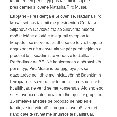
konferencën për shtyp pas takimit të saj me
presidenten sllovene Natasha Pirc Musar.
Lubjanë
- Presidentja e Sllovenisë, Natasha Pirc
Musar sot pas takimit me presidenten Gordana
Siljanovska-Davkova tha se Sllovenia mbetet
mbështetëse e fortë e integrimit evropian të
Maqedonisë së Veriut, si dhe se do të vazhdojë të
angazhohet në mënyrë aktive për përshpejtimin e
procesit të inkuadrimit të vendeve të Ballkanit
Perëndimor në BE. Në konferencën e përbashkët
për shtyp, Pirc Musar iu përgjigj pyetjes së
gazetarëve në lidhje me iniciativën në Bashkimin
Evropian - disa vendime të merren me shumicë të
kualifikuar, në vend se me konsensus. Ajo shpjegoi
se Sllovenia është iniciatore dhe pjesë e grupit prej
15 shteteve anëtare që propozojnë hapjen e
kapitujve individualë të negociatave për vendet
kandidate të kryhet me shumicë të kualifikuar,